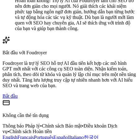
Hoàn toàn không! Trợ lý AI của Foudroyer làm cho SEO trở
nên đơn giản cho mọi người. Nó giải thích các khái niệm
phức tạp bằng ngôn ngữ đơn giản, hướng dẫn bạn từng bước
và tự động hóa các tác vụ kỹ thuật. Dù bạn là người mới làm
quen với SEO hay chuyên gia, AI sẽ thích ứng với trình độ
của bạn và giúp bạn thành công.
Bắt đầu với Foudroyer
Foudroyer là trợ lý SEO hỗ trợ AI đầu tiên kết hợp các mô hình
GPT mới nhất với các công cụ SEO toàn diện. Nhận kiểm toán,
phân tích, theo dõi từ khóa và quản lý lập chỉ mục trên một nền tảng
duy nhất. Tăng lưu lượng truy cập tự nhiên nhanh hơn với AI hiểu
SEO và trang web của bạn.
Bắt đầu
Không cần thẻ tín dụng
Thông báo Pháp lý
•
Chính sách Bảo mật
•
Điều khoản Dịch
vụ
•
Chính sách Hoàn tiền
English
Français
Português
Español
Italiano
한국어