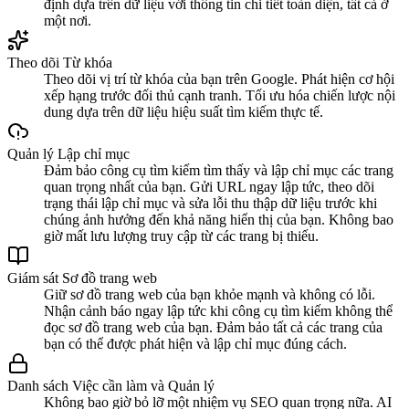
định dựa trên dữ liệu với thông tin chi tiết toàn diện, tất cả ở
một nơi.
Theo dõi Từ khóa
Theo dõi vị trí từ khóa của bạn trên Google. Phát hiện cơ hội
xếp hạng trước đối thủ cạnh tranh. Tối ưu hóa chiến lược nội
dung dựa trên dữ liệu hiệu suất tìm kiếm thực tế.
Quản lý Lập chỉ mục
Đảm bảo công cụ tìm kiếm tìm thấy và lập chỉ mục các trang
quan trọng nhất của bạn. Gửi URL ngay lập tức, theo dõi
trạng thái lập chỉ mục và sửa lỗi thu thập dữ liệu trước khi
chúng ảnh hưởng đến khả năng hiển thị của bạn. Không bao
giờ mất lưu lượng truy cập từ các trang bị thiếu.
Giám sát Sơ đồ trang web
Giữ sơ đồ trang web của bạn khỏe mạnh và không có lỗi.
Nhận cảnh báo ngay lập tức khi công cụ tìm kiếm không thể
đọc sơ đồ trang web của bạn. Đảm bảo tất cả các trang của
bạn có thể được phát hiện và lập chỉ mục đúng cách.
Danh sách Việc cần làm và Quản lý
Không bao giờ bỏ lỡ một nhiệm vụ SEO quan trọng nữa. AI