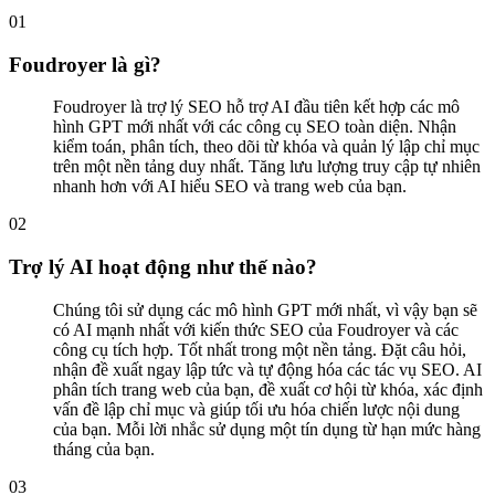
0
1
Foudroyer là gì?
Foudroyer là trợ lý SEO hỗ trợ AI đầu tiên kết hợp các mô
hình GPT mới nhất với các công cụ SEO toàn diện. Nhận
kiểm toán, phân tích, theo dõi từ khóa và quản lý lập chỉ mục
trên một nền tảng duy nhất. Tăng lưu lượng truy cập tự nhiên
nhanh hơn với AI hiểu SEO và trang web của bạn.
0
2
Trợ lý AI hoạt động như thế nào?
Chúng tôi sử dụng các mô hình GPT mới nhất, vì vậy bạn sẽ
có AI mạnh nhất với kiến thức SEO của Foudroyer và các
công cụ tích hợp. Tốt nhất trong một nền tảng. Đặt câu hỏi,
nhận đề xuất ngay lập tức và tự động hóa các tác vụ SEO. AI
phân tích trang web của bạn, đề xuất cơ hội từ khóa, xác định
vấn đề lập chỉ mục và giúp tối ưu hóa chiến lược nội dung
của bạn. Mỗi lời nhắc sử dụng một tín dụng từ hạn mức hàng
tháng của bạn.
0
3